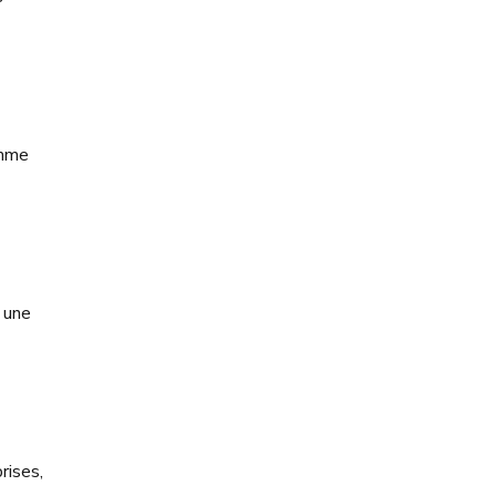
omme
e une
rises,