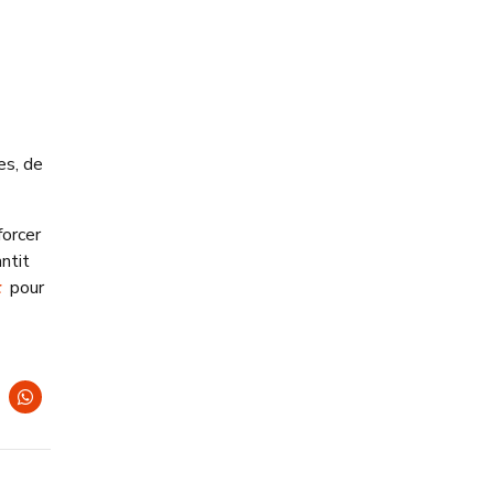
es, de
forcer
ntit
t
pour