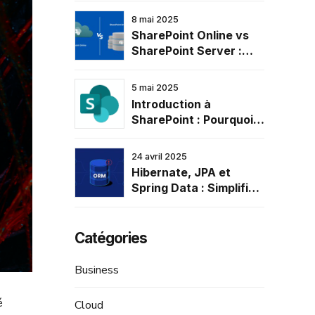
conseils
8 mai 2025
SharePoint Online vs
SharePoint Server :
Quelle version choisir ?
5 mai 2025
Introduction à
SharePoint : Pourquoi
l’adopter dans votre
entreprise
24 avril 2025
Hibernate, JPA et
Spring Data : Simplifier
la gestion des données
en Java
Catégories
Business
é
Cloud