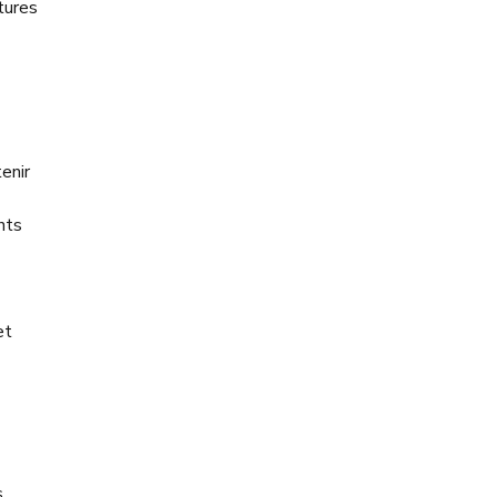
tures
enir
nts
et
s