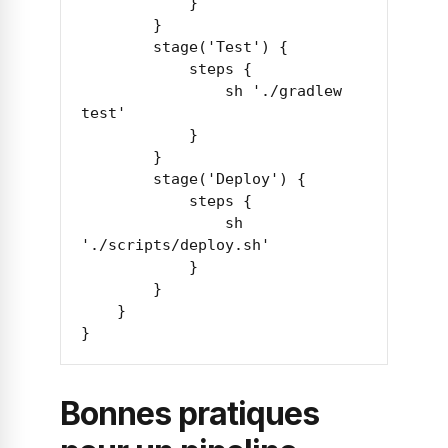
            }

        }

        stage('Test') {

            steps {

                sh './gradlew 
test'

            }

        }

        stage('Deploy') {

            steps {

                sh 
'./scripts/deploy.sh'

            }

        }

    }

}
Bonnes pratiques