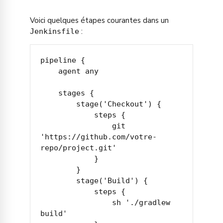
Voici quelques étapes courantes dans un
:
Jenkinsfile
pipeline {

    agent any

    stages {

        stage('Checkout') {

            steps {

                git 
'https://github.com/votre-
repo/project.git'

            }

        }

        stage('Build') {

            steps {

                sh './gradlew 
build'
